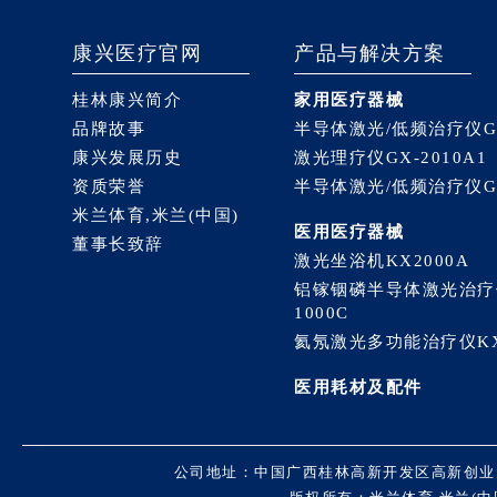
康兴医疗官网
产品与解决方案
桂林康兴简介
家用医疗器械
品牌故事
半导体激光/低频治疗仪GX
康兴发展历史
激光理疗仪GX-2010A1
资质荣誉
半导体激光/低频治疗仪GX
米兰体育,米兰(中国)
医用医疗器械
董事长致辞
激光坐浴机KX2000A
铝镓铟磷半导体激光治疗
1000C
氦氖激光多功能治疗仪KX-
医用耗材及配件
公司地址：中国广西桂林高新开发区高新创业