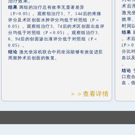
治疗效果。
术后
结果
两组的治疗总有效率无显著差异
激光
（P>0.05）。观察组治疗3、7、14d后的疼痛
效率
评分及术区创面水肿评分均低于对照组（P＜
时间
0.05）。观察组治疗3、7d后的术区创面出血评
结果
分均低于对照组（P＜0.05）。观察组治疗3、
。术
6、9d后的创面渗出液评分低于对照组（P＜
(P＞
0.05）。
分比对
结论
激光坐浴机联合中药坐浴能够有效促进肛
血以及
周脓肿术后创面的恢复。
。
结论
口愈
血，
＞＞查看详情