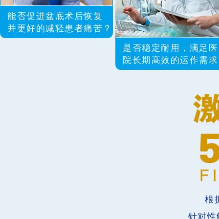
能否促进盆底术后恢复
并更好的减轻患者痛苦？
是否稳定耐用，满足医
院长期高效的运作需求
根
针对性