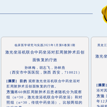
临床医学研究与实践2021年1月第6卷第1期
黑龙江医药
激光坐浴机联合中药坐浴对肛周脓肿术后创
激光
面恢复的疗效
孙林梅，胡志飞，孙林燕
（西安市中医医院，陕西 西安，710021）
[摘要] 目的
观察激光坐浴机联合中药坐浴对
[摘要
肛周脓肿术后创面恢复的疗效。
浴对
方法
将60例肛周脓肿术后患者随机分为观察
方法
组（n=30，激光坐浴机联合中药坐浴）和对
年1
照组（n=30，传统中药坐浴）。比较两组的
为研