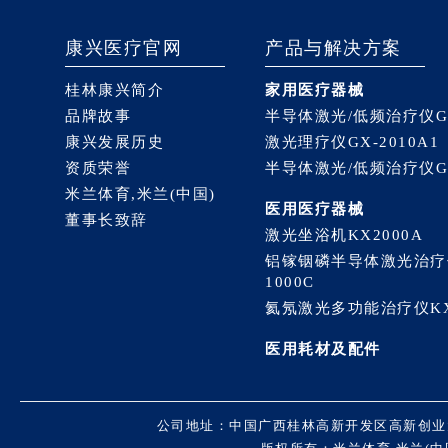
康兴医疗官网
产品与解决方案
桂林康兴简介
家用医疗器械
品牌故事
半导体激光/低频治疗仪GX
康兴发展历史
激光理疗仪GX-2010A1
资质荣誉
半导体激光/低频治疗仪GX
米兰体育,米兰(中国)
医用医疗器械
董事长致辞
激光坐浴机KX2000A
铝镓铟磷半导体激光治疗
1000C
氦氖激光多功能治疗仪KX-
医用耗材及配件
公司地址：中国广西桂林高新开发区高新创业