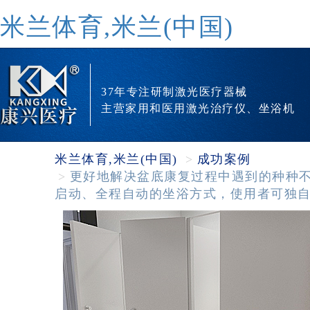
米兰体育,米兰(中国)
37年专注研制激光医疗器械
主营家用和医用激光治疗仪、坐浴机
米兰体育,米兰(中国)
成功案例
更好地解决盆底康复过程中遇到的种种
启动、全程自动的坐浴方式，使用者可独